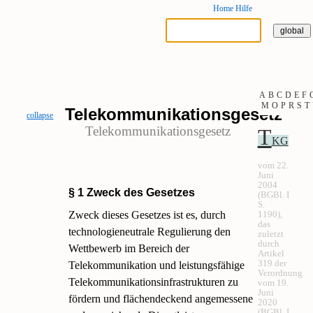
Home
Hilfe
A
B
C
D
E
F
M
O
P
R
S
T
Telekommunikationsgesetz
collapse
Telekommunikationsgesetz
T
KG
vom 22.
Juni
2004
§ 1 Zweck des Gesetzes
(BGBl. I
S.
Zweck dieses Gesetzes ist es, durch
1190),
das
technologieneutrale Regulierung den
zuletzt
durch
Wettbewerb im Bereich der
Artikel
319 der
Telekommunikation und leistungsfähige
Verordnung
Telekommunikationsinfrastrukturen zu
vom 19.
Juni
fördern und flächendeckend angemessene
2020
(BGBl. I