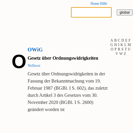
Home
Hilfe
A
B
C
D
E
F
G
H
I
K
L
M
OWiG
O
P
R
S
T
U
O
V
W
Z
Gesetz über Ordnungswidrigkeiten
Volltext
Gesetz über Ordnungswidrigkeiten in der
Fassung der Bekanntmachung vom 19.
Februar 1987 (BGBl. I S. 602), das zuletzt
durch Artikel 3 des Gesetzes vom 30.
November 2020 (BGBl. I S. 2600)
geändert worden ist