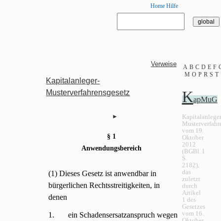
Home
Hilfe
Verweise
A
B
C
D
E
F
M
O
P
R
S
T
Kapitalanleger-
K
Musterverfahrensgesetz
apMuG
Kapitalanleger
►
Musterverfahr
vom 19.
§ 1
Oktober
2012
Anwendungsbereich
(BGBl. I
S.
2182),
das
(1) Dieses Gesetz ist anwendbar in
zuletzt
bürgerlichen Rechtsstreitigkeiten, in
durch
Artikel
denen
1 des
Gesetzes
vom 16.
1.
ein Schadensersatzanspruch wegen
Oktober