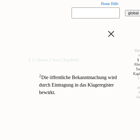
Home
Hilfe
×
Ver
a
§
§ 11 Absatz 2 Satz 2 KapMuG
Abs
Sa
Ka
2
Die öffentliche Bekanntmachung wird
durch Eintragung in das Klageregister
Ab
bewirkt.
S
K