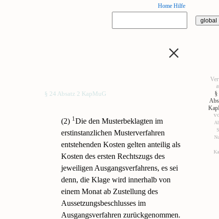
Home
Hilfe
×
Ver
a
§
§ 24 Absatz 2 KapMuG
Abs
Ka
v
1
(2)
Die den Musterbeklagten im
Ab
S
erstinstanzlichen Musterverfahren
N
entstehenden Kosten gelten anteilig als
K
Kosten des ersten Rechtszugs des
jeweiligen Ausgangsverfahrens, es sei
denn, die Klage wird innerhalb von
einem Monat ab Zustellung des
Aussetzungsbeschlusses im
Ausgangsverfahren zurückgenommen.