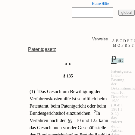
Home
Hilfe
Verweise
A
B
C
D
E
F
M
O
P
R
S
T
Patentgesetz
P
atG
◄
►
Patentgesetz
in der
§ 135
Fassung
der
Bekanntmach
1
(1)
Das Gesuch um Bewilligung der
vom 16.
Dezember
Verfahrenskostenhilfe ist schriftlich beim
1980
(BGBl.
Patentamt, beim Patentgericht oder beim
1981 I
2
Bundesgerichtshof einzureichen.
In
S. 1),
das
Verfahren nach den
§§ 110 und 122
kann
zuletzt
durch
das Gesuch auch vor der Geschäftsstelle
Artikel
4 des
des Bundesgerichtshof zu Protokoll erklärt