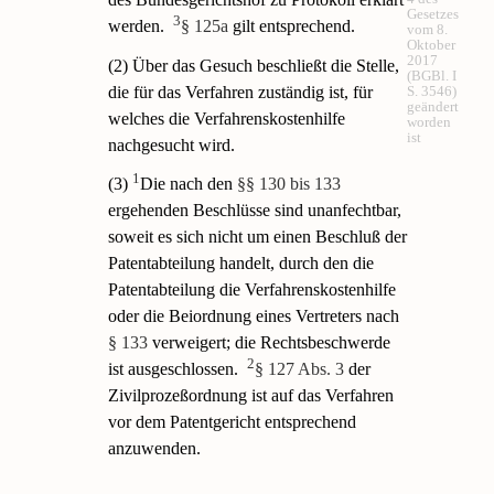
Gesetzes
3
werden.
§ 125a
gilt entsprechend.
vom 8.
Oktober
2017
(2) Über das Gesuch beschließt die Stelle,
(BGBl. I
die für das Verfahren zuständig ist, für
S. 3546)
geändert
welches die Verfahrenskostenhilfe
worden
ist
nachgesucht wird.
1
(3)
Die nach den
§§ 130 bis 133
ergehenden Beschlüsse sind unanfechtbar,
soweit es sich nicht um einen Beschluß der
Patentabteilung handelt, durch den die
Patentabteilung die Verfahrenskostenhilfe
oder die Beiordnung eines Vertreters nach
§ 133
verweigert; die Rechtsbeschwerde
2
ist ausgeschlossen.
§ 127 Abs. 3
der
Zivilprozeßordnung ist auf das Verfahren
vor dem Patentgericht entsprechend
anzuwenden.